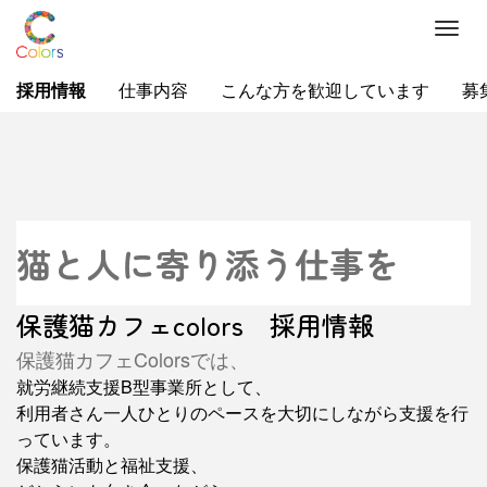
M
e
n
採用情報
仕事内容
こんな方を歓迎しています
募
u
猫と人に寄り添う仕事を
保護猫カフェcolors 採用情報
保護猫カフェColorsでは、
就労継続支援B型事業所として、
利用者さん一人ひとりのペースを大切にしながら支援を行
っています。
保護猫活動と福祉支援、